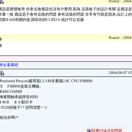
Posted：2004-
應該是硬體衝突 你拿去換應該也沒有什麼用 因為 這跟板子的設計有關 這應該是
容量一樣 應該是不會有這樣的問題 會有這樣的問題 非常有可能是因為 設計上的
跟RAM有關的值 調高你的CL到3.0 或許可以克服
Posted：2004-
換
幫學生看看吧
2004-06-07 0
 Pentium4 Prescott處理器L2-1M非賽揚2.8C CPU FSB800
8X FSB800盒裝主機板,
400-256MB
200轉液態軸承超靜音HDD
８ＭＢ ８Ｘ顯示卡
s 9520的樣子?? 沒問清楚= =)
組合好嗎??
回應討論這則問題