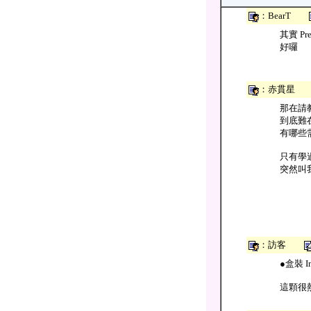
：BearT
其實 P
好囉
：赤貫
那在請教
到底難
有哪些
只有學
突然叫我
：訪客
●盒裝 In
這顆很熱