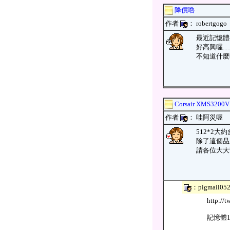
降價嚕
作者
： robertg
最近記憶體都
好高興喔....
不知道什麼時
Corsair XMS320
作者
： 哇阿災
512*2大
除了這個品牌
請各位大大
：pigmail
http://
記憶體1