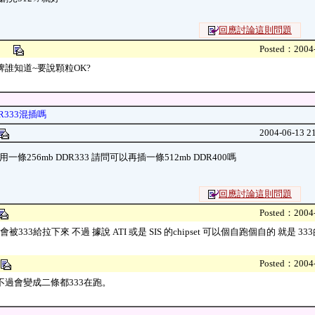
回應討論這則問題
16
Posted：2004-
牌誰知道~要說顆粒OK?
R333混插嗎
2004-06-13 2
一條256mb DDR333 請問可以再插一條512mb DDR400嗎
回應討論這則問題
Posted：2004-
會被333給拉下來 不過 據說 ATI 或是 SIS 的chipset 可以個自跑個自的 就是 333
l
Posted：2004-
不過會變成二條都333在跑。