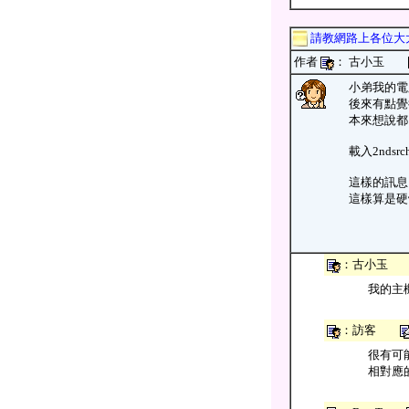
請教網路上各位大
作者
： 古小玉
小弟我的電腦
後來有點覺得
本來想說都
載入2nds
這樣的訊息
這樣算是硬
：古小
我的主機
：訪客
很有可能
相對應的