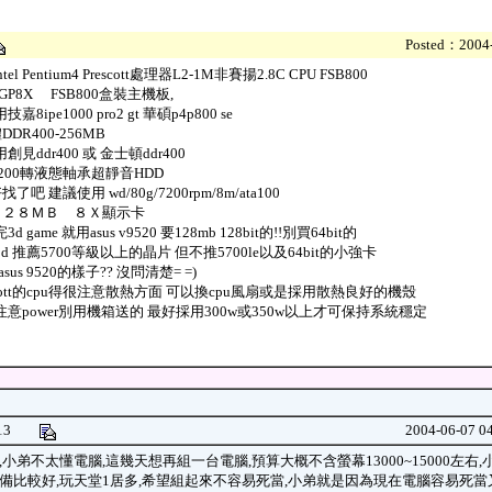
Posted：2004-
tel Pentium4 Prescott處理器L2-1M非賽揚2.8C CPU FSB800
GP8X FSB800盒裝主機板,
嘉8ipe1000 pro2 gt 華碩p4p800 se
DR400-256MB
見ddr400 或 金士頓ddr400
-7200轉液態軸承超靜音HDD
找了吧 建議使用 wd/80g/7200rpm/8m/ata100
１２８ＭＢ ８Ｘ顯示卡
d game 就用asus v9520 要128mb 128bit的!!別買64bit的
d 推薦5700等級以上的晶片 但不推5700le以及64bit的小強卡
sus 9520的樣子?? 沒問清楚= =)
scott的cpu得很注意散熱方面 可以換cpu風扇或是採用散熱良好的機殼
意power別用機箱送的 最好採用300w或350w以上才可保持系統穩定
1813
2004-06-07 0
小弟不太懂電腦,這幾天想再組一台電腦,預算大概不含螢幕13000~15000左右
備比較好,玩天堂1居多,希望組起來不容易死當,小弟就是因為現在電腦容易死