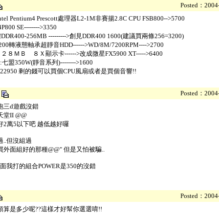
Posted：2004-
tel Pentium4 Prescott處理器L2-1M非賽揚2.8C CPU FSB800-->5700
800 SE-------->3350
DR400-256MB --------->創見DDR400 1600(建議買兩條256=3200)
7200轉液態軸承超靜音HDD------>WD/8M/7200RPM---->2700
８ＭＢ ８Ｘ顯示卡------>改成微星FX5900 XT----->6400
:七盟350W(靜音系列)-------->1600
L:22950 剩的錢可以買個CPU風扇或者是買個音響!!
星
Posted：2004-
跑三d遊戲沒錯
堂II @@
好2萬5以下吧 越低越好囉
..但沒組過
買外面組好的那種@@" 但是又怕被騙..
上面我打的組合POWER是350的沒錯
Posted：2004-
預算是多少呢??這樣才好幫你選選唷!!