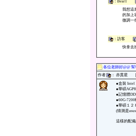
：BearT
我想這
的加上
微調一些
：訪客
快拿去
各位老師好@@ 
作者
： 赤貫星
●盒裝 Intel
●華碩AGP
●記憶體DDR
●60G-7
●華碩１２
(猜測是asu
這樣的配備