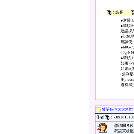
：訪客
●盒裝 In
●華碩A
建議採用技
●記憶體D
建議使用創
●60G
60g不好
●華碩
如果不完3
如果玩3
(猜測是a
用pre
還有得注
希望各位大大幫忙
作者
： c091813
想請問各位,
我該買啥配