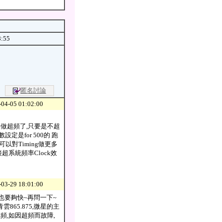
8:55
匿名討論
04-05 01:02:00
就是叫做超頻了,只要是不超
定是for 500的 跑
以對Timing做更多
超系統頻率Clock效
03-29 18:01:00
U也要夠快~再問一下~
865.875,微星的主
,如因超頻而故障,