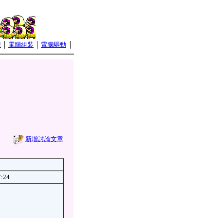
壇
│
電腦組裝
│
電腦驅動
│
新增討論文章
7:24