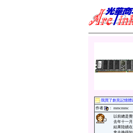
我買了創見記憶體以後
作者
： mmcm
以前總是覺
去年十一月
結果陸續在
拿去換得知是