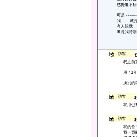
感覺還不錯..
可是~~~~~~
我.......
有人跟我一樣
還是我特別衰
：訪客
我之前買
用了2年
換別的就
：訪客
我用也都
：訪客
我的會
我一買