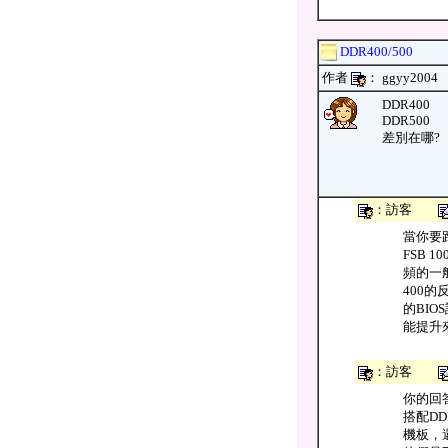
DDR400/500
作者
： ggyy20
DDR400
DDR500
差別在哪?
：訪客
當你要跑
FSB 
頻的一般
400的
的BIO
能提升
：訪客
你的回答
搭配DD
機板，