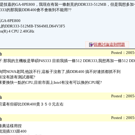
技嘉的GA-8PE800，我現在有裝一條創見的DDR333-512MB，但是我想
333的那我裝DDR400會不會衝到不能用??
A-8PE800
DDR333-512MB-TS64MLD64V3F5
m(R) 4 CPU 2.40GHz
回應討論這則問題
Posted：2005-
:那我的主機板是華碩P4S333 目前我插一條512 DDR333,我想再加一條512 DD
問NOVA老闆,他說不行,這板子沒救了,插DDR400 搞不好連抓都抓不到
有沒有誰有測試過呢?
要換快一點的CPU,目前市面上Intel有沒有可以換的CPU呢?
Posted：2005-
司還有但卻比DDR400貴３５０元左右
Posted：2005-
推薦這樣用捏
混插333跟400