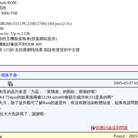
flash ROM
流排
0 MHz FSB
DR266/333 ( PC2100/2700) 184 pin (2.5v)
MM
acity: Up to 2 GB
你的主機板規格表(技嘉網站提共)
板好像抓不到DDR 400
R 333的 去拍賣網找找看 因該有便宜的中古貨
~感激不盡~
chiu
2005-03-07 0
場創見的晶片多是「力晶」「英飛凌」的顆粒，那個好呢?
64 754pin的如果接兩條512M ddr400會顯示成DDR333是真的嗎?
位大大，除了從外觀可了解Ram的速度外，有沒有辦法由軟體知道，如果有請問
~
位大大告訴我了，謝謝呢~
回應討論這則問題
Posted：2005-