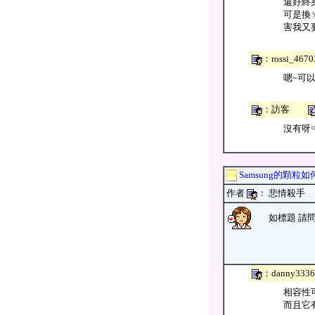
還好終
可是換ㄌ
害我又
：rossi_4
嗯~可
：訪客
沒有呀= =
Samsung的顆粒如
作者
： 悲情殺
如標題 請問
：danny3
相容性可
而且它