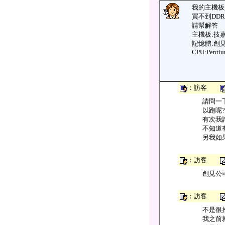
我的主機板是
買不到DDR
請幫解答
主機板:技嘉G
記憶體:創見的
CPU:Pentiu
：訪客
請問一下
以跑呢?
有次我詢
不知道
另我如果
：訪客
創見公
：訪客
不是很
我之前就