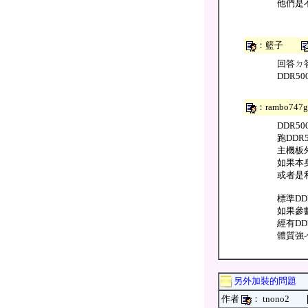
他們是
：籃子
回答ㄉ
DDR5
：rambo74
DDR
跑DDR
主機板
如果本身
或者是
標準D
如果參數
經有DD
體質強-
另外加裝的問題
作者
： tnono2