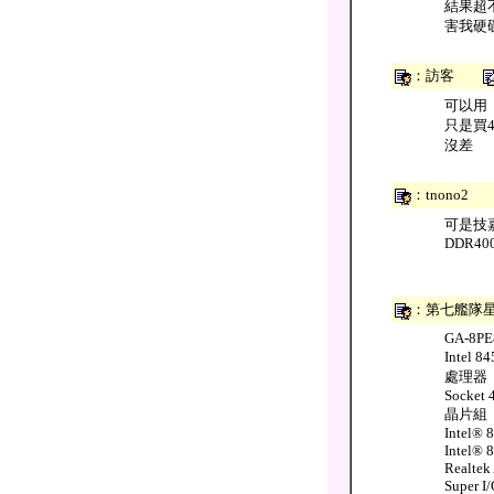
結果超
害我硬
：訪客
可以用
只是買4
沒差
：tnono
可是技嘉
DDR400
：第七艦
GA-8PE
Intel
處理器
Socket 
晶片組
Intel®
Intel®
Realte
Super I