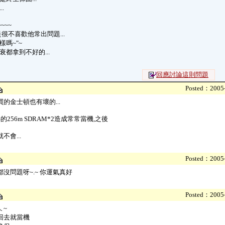
.
~~~
...就是很不喜歡他常出問題...
嗎~"~
都拿到不好的...
回應討論這則問題
Posted：2005-
的金士頓也有壞的...
的256m SDRAM*2造成常常當機,之後
不會...
Posted：2005-
沒問題呀~.~ 你運氣真好
Posted：2005-
ㄟ~
回去就當機