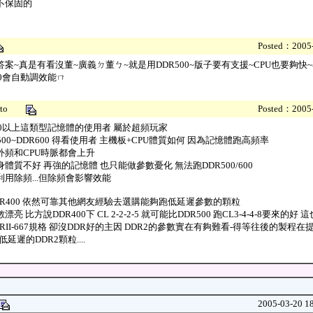
不保固的
Posted：2005-
答案~真是有看沒董~廣義ㄉ董ㄅ~就是用DDR500~版子要有支援~CPU也要夠快
00會自動調效能ㄇ
7gto
Posted：2005-
500以上這類型記憶體的使用者 屬於超頻玩家
500~DDR600 得看使用者 主機板+CPU體質如何 因為記憶體跑高頻率
外頻和CPU時脈都會上升
體質不好 再強的記憶體 也只能做參數憂化 無法跑DDR500/600
利用除頻...但除頻會影響效能
DR400 依然可靠其他網友經驗去選購能夠跑低延遲參數的顆粒
漂亮 比方說DDR400下 CL 2-2-2-5 就可能比DDR500 跑CL3-4-4-8要來的好
RII-667規格 卻沒DDR好的主因 DDR2的參數實在有夠難看-得等往後的製程
低延遲的DDR2顆粒....
2005-03-20 1