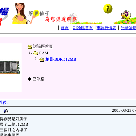
│
首頁
│
討論區首頁
│
市調行情表
│
光華論
討論區首頁
RAM
創見-DDR 512MB
◆ 已停產
....
mc
2005-03-23 0
得創見是好牌子
買了二條512MB
三個月之內壞了
終生保固...