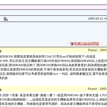
04
2005-03-21 1
回應討論這則問題
Posted：2005-
DDR500 那麼就是要跑系統頻率250(CPU對Ram不除頻狀態下) 也就是
1000 MB ,所以目前主流主機板都只做200外頻(FSB800),當然跑DDR400以上
玩家,買DDR400就足夠了,買DDR500來跑400別以為效果會更好,因為裡面的參數設
反而會比直接買DDR400的來的差,不過不會差很多啦,而且現在很多新的主機板都可
S設定,進階級的玩家可以考慮買來超時脈,but 一句話...超時脈參數設定,還不如直接
來的多.
Posted：2005-
:回答ㄉ答案~真是有看沒董~廣義ㄉ董ㄅ~就是用DDR500~版子要有支援~CP
R500會自動調效能ㄇ ,,,,這個意思是說你的主機板如果有支援FSB800以上,例如青雲
還有其他的主機板，而效能也是要用手調的，因為各家主機板商並不希望你去超頻