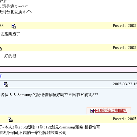
身保~~
還是壞ㄉ~~><"
要到台北去換ㄌ>"<
67038
Posted：2005-
以去簽樂透了
Posted：2005-
 好的很.......
何
手
2005-03-22 1
各位大大 Samsung的記憶體顆粒好嗎?? 相容性如何呢???
回應討論這則問題
336
Posted：2005-
~本人2條256(威剛)+1條512(創見-Samsung顆粒)相容性可
有終身保固,不錯的一家記憶體製造公司