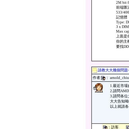
2M bit 
前端匯
533/40
記憶體
Type: D
3 x DI
Max cap
上面是
你的主機
要找DD
請教大大幾個問題
作者
： arnold_
1.最近市
2.請問AMD
3.請問各
大大告知呦
以上就請各
：訪客