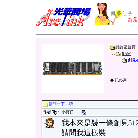
討論區首頁
RAM
創見-
◆ 已停產
請問一下~~唷
作者
： 小寶仔
我本來是裝一條創見512~..
請問我這樣裝