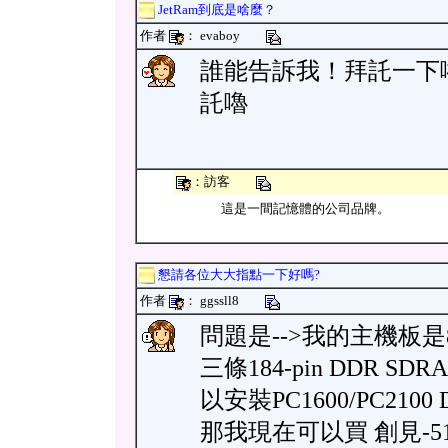
JetRam到底是啥麼？
作者
： evaboy
誰能告訴我！拜託一下嚕
託嚕
：訪客
這是一間記憶體的公司品牌。
懇請各位大大指點一下好嗎?
作者
： ggssll8
問題是-->我的主機板是
三條184-pin DDR 
以安裝PC1600/PC210
那我現在可以買 創見-51