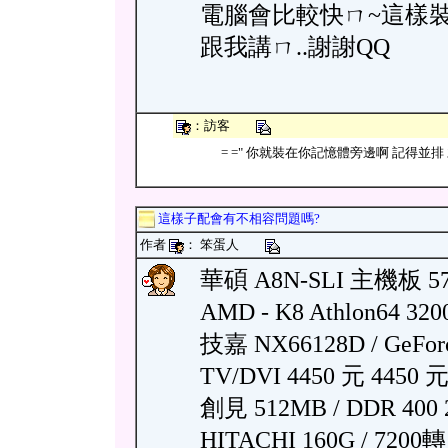
電腦會比較快ㄇ~這樣裝
跟我講ㄇ..謝謝QQ
：訪客
= =" 你就裝在你記憶體旁邊啊 記得並
這樣子配會有不相容問題嗎?
作者
： 笨蛋人
華碩 A8N-SLI 主機板 57
AMD - K8 Athlon64 32
技嘉 NX66128D / GeForc
TV/DVI 4450 元 4450 
創見 512MB / DDR 400 
HITACHI 160G / 720