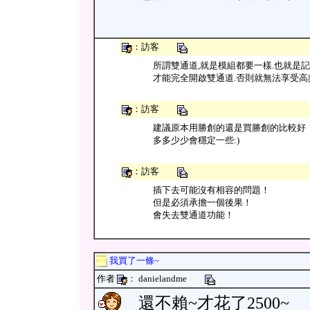
：訪客
所謂雙通道,就是模組都要一樣.也就是記憶體
才能完全開啟雙通道.否則就無法享受高
：訪客
建議原本用勝創的還是買勝創的比較好
多多少少會穩定一些:)
：訪客
插下去可能沒有相容的問題！
但是必須承擔一個後果！
會失去雙通道功能！
我買了一條~
作者
： danielandme
還不賴~才花了2500~