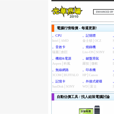
電腦行情報價 - 每週更新!
。CPU
。記憶體
Intel│AMD
金士頓│OCZ
。音效卡
。燒錄機
瑞麗│創巨
Lite-ON│SONY
。機箱&電源
。鍵盤滑鼠
Aopen│科風
羅技│微軟
。無線網路
。印表機
3COM│BUFFALO
HP│Canon
。記憶卡
。外接式硬碟
SanDisk│SONY
WD│富士
自動估價工具 / 找人組裝電腦討論