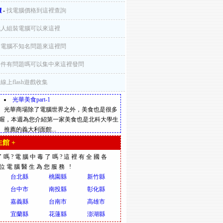
價
-
找電腦價格到這裡查詢
找人組裝電腦可以來這裡
-
電腦不知名問題來這裡問
零件有問題嗎可以集中來這裡發問
-
線上flash遊戲收集
光華美食part-1
光華商場除了電腦世界之外，美食也是很多
喔，本週為您介紹第一家美食也是北科大學生
推薦的義大利面館...
館 +
了嗎?電腦中毒了嗎?這裡有全國各
多位電腦醫生為您服務 !
台北縣
桃園縣
新竹縣
台中市
南投縣
彰化縣
嘉義縣
台南市
高雄市
宜蘭縣
花蓮縣
澎湖縣