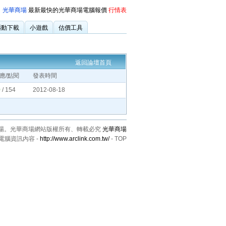
光華商場
最新最快的光華商場電腦報價
行情表
驅動下載
小遊戲
估價工具
返回論壇首頁
應/點閱
發表時間
0
/
154
2012-08-18
場。光華商場網站版權所有、轉載必究
光華商場
電腦資訊內容 -
http://www.arclink.com.tw/
-
TOP