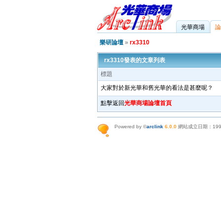
光華商場
論
樂研論壇
»
rx3310
rx3310發表的文章列表
標題
大家對於新光華和舊光華的看法是甚麼呢？
點擊返回
光華商場論壇首頁
Powered by ©
arclink
6.0.0
網站成立日期：199