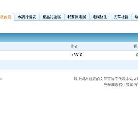
壇首頁
市調行情表
產品討論區
我要買電腦
電腦醫生
光華社群
作者
回
rx3310
以上網友發表的文章言論不代表本站立
6
光華商場提供豐富的