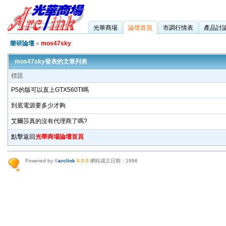
光華商場
論壇首頁
市調行情表
產品討
樂研論壇
»
mos47sky
mos47sky發表的文章列表
標題
P5的版可以直上GTX560TI嗎
到底電源要多少才夠
艾爾莎真的沒有代理商了嗎?
點擊返回
光華商場論壇首頁
Powered by ©
arclink
6.0.0
網站成立日期：1996