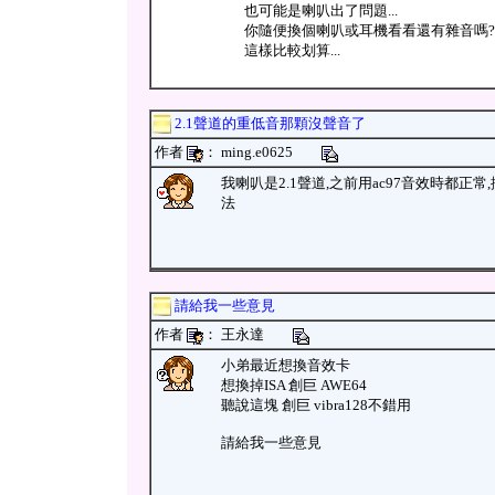
也可能是喇叭出了問題...
你隨便換個喇叭或耳機看看還有雜音嗎?
這樣比較划算...
2.1聲道的重低音那顆沒聲音了
作者
： ming.e0625
我喇叭是2.1聲道,之前用ac97音效時都正常
法
請給我一些意見
作者
： 王永達
小弟最近想換音效卡
想換掉ISA 創巨 AWE64
聽說這塊 創巨 vibra128不錯用
請給我一些意見