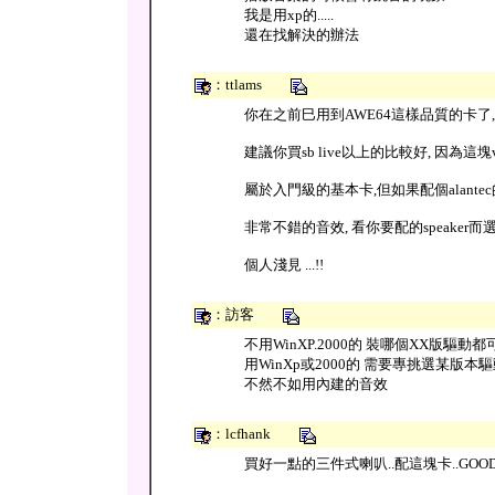
我是用xp的.....
還在找解決的辦法
：ttlams
你在之前巳用到AWE64這樣品質的卡了,
建議你買sb live以上的比較好, 因為這塊vi
屬於入門級的基本卡,但如果配個alante
非常不錯的音效, 看你要配的speaker而選
個人淺見 ...!!
：訪客
不用WinXP.2000的 裝哪個XX版驅動都
用WinXp或2000的 需要專挑選某版本驅動
不然不如用內建的音效
：lcfhank
買好一點的三件式喇叭..配這塊卡..GOOD.