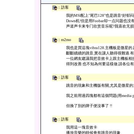
：訪客
我的MSI配上"尾巴128"也是跳音!好郁闷!!
Down机!但是用Foobar却一点问题也没
声道声卡来专门欣赏音乐呢?我喜欢无损音
：m2mo
我也是買這塊vibra128.主機板是微
斷斷續續的跳音,實在讓人聽得很難過.有
一位網友建議我把音效卡上跟主機板相接
得到改善.也不知為何要這樣做.請各位有經
：訪客
跳音的現象和主機版有關,尤其是微星的
我之前用過四塊都有這個問題(用media play
但換了別的牌子便沒事了 !!
：訪客
我用這一塊音效卡
播放音樂的時候會有跳音的現象