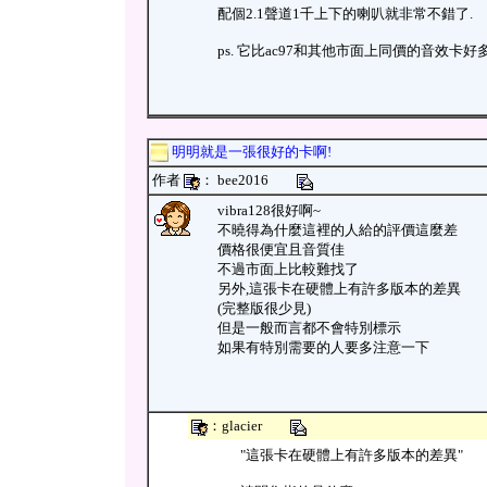
配個2.1聲道1千上下的喇叭就非常不錯了.
ps. 它比ac97和其他市面上同價的音效卡好多了
明明就是一張很好的卡啊!
作者
： bee2016
vibra128很好啊~
不曉得為什麼這裡的人給的評價這麼差
價格很便宜且音質佳
不過市面上比較難找了
另外,這張卡在硬體上有許多版本的差異
(完整版很少見)
但是一般而言都不會特別標示
如果有特別需要的人要多注意一下
：glacier
"這張卡在硬體上有許多版本的差異"