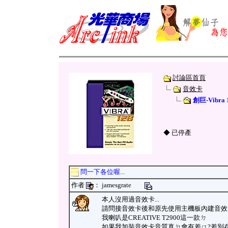
討論區首頁
音效卡
創巨-Vibra 
◆ 已停產
問一下各位喔...
作者
： jamesgrate
本人沒用過音效卡...
請問接音效卡後和原先使用主機板內建音效
我喇叭是CREATIVE T2900這一款ㄉ
如果我加裝音效卡音質真ㄉ會有差ㄇ?差別在