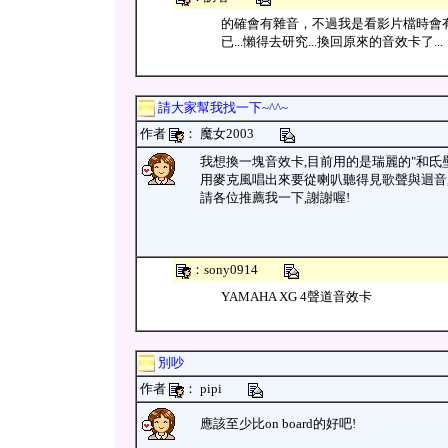
的確會有雜音，不過我是看影片檔時會有
已...懶得去研究...換回原來的音效卡了...
請大家幫我找一下~^^~
作者
： 魔女2003
我想換一塊音效卡,目前用的是瑞麗的"和氐壁
用麥克風唱出來要從喇叭聽得見歌聲與迴音
請各位推薦我一下,謝謝喔!
：sony0914
YAMAHA XG 4聲道音效卡
別吵
作者
： pipi
應該至少比on board的好吧!