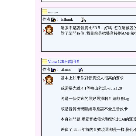
...........
作者
： lcfhank
這張不是說音質比SB 5.1 好嗎..怎在這被說
對了請問各位..我目前是把聲音接到AMP然後輸出至
Vibra 128不錯用 !!
作者
： ttlams
基本上如果你對音質沒人很高的要求
或需要光纖 4.1等輸出的話,vibra128
將是一個便宜的最好選擇啊 !! 遊戲會lag
或是音質出現斷續等應該不全是音效卡
本身的問題,畢竟音效需求和變化比3d的運
差多了,四五年前的音效現還都是一樣,變化不大