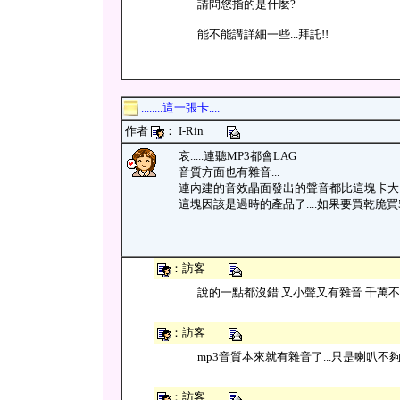
請問您指的是什麼?
能不能講詳細一些...拜託!!
........這一張卡....
作者
： I-Rin
哀.....連聽MP3都會LAG
音質方面也有雜音...
連內建的音效晶面發出的聲音都比這塊卡大 = =
這塊因該是過時的產品了....如果要買乾脆買5
：訪客
說的一點都沒錯 又小聲又有雜音 千萬不
：訪客
mp3音質本來就有雜音了...只是喇叭不
：訪客