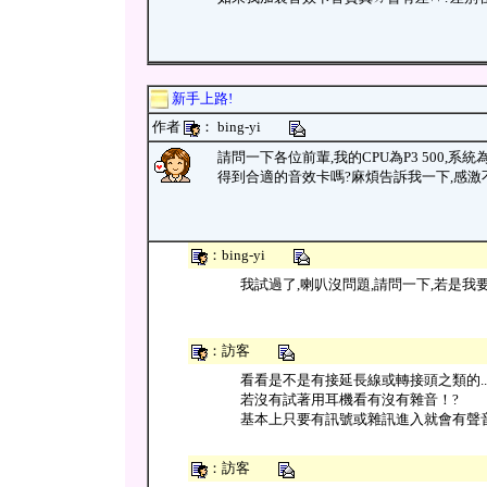
新手上路!
作者
： bing-yi
請問一下各位前輩,我的CPU為P3 500,
得到合適的音效卡嗎?麻煩告訴我一下,感激不
：bing-yi
我試過了,喇叭沒問題,請問一下,若是我
：訪客
看看是不是有接延長線或轉接頭之類的..
若沒有試著用耳機看有沒有雜音！?
基本上只要有訊號或雜訊進入就會有聲
：訪客