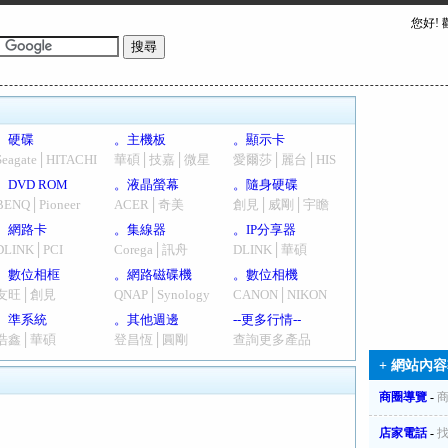
您好!
。硬碟
。主機板
。顯示卡
Seagate│HITACHI
華碩│技嘉│微星
愛爾莎│麗台│HIS
。DVD ROM
。液晶螢幕
。隨身硬碟
BENQ│Pioneer
ACER│奇美
創見│威剛│宇瞻
。網路卡
。集線器
。IP分享器
DLINK│PCI
Corega│訊舟
DLINK│華碩
。數位相框
。網路磁碟機
。數位相機
友旺│創見
QNAP│Synology
CANON│NIKON
。準系統
。其他週邊
--更多行情--
浩鑫│華碩
登昌恆│圓剛
查詢更多產品
+ 網站內容
商圈導覽
-
店家電話
-