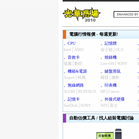
電腦行情報價 - 每週更新!
。CPU
。記憶體
Intel│AMD
金士頓│OCZ
。音效卡
。燒錄機
瑞麗│創巨
Lite-ON│SONY
。機箱&電源
。鍵盤滑鼠
Aopen│科風
羅技│微軟
。無線網路
。印表機
3COM│BUFFALO
HP│Canon
。記憶卡
。外接式硬碟
SanDisk│SONY
WD│富士
自動估價工具 / 找人組裝電腦討論