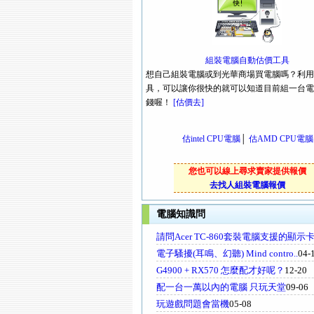
組裝電腦自動估價工具
想自己組裝電腦或到光華商場買電腦嗎？利用
具，可以讓你很快的就可以知道目前組一台電
錢喔！
[估價去]
估intel CPU電腦
│
估AMD CPU電腦
您也可以線上尋求賣家提供報價
去找人組裝電腦報價
電腦知識問
請問Acer TC-860套裝電腦支援的顯示
電子騷擾(耳鳴、幻聽) Mind contro..
04-
G4900 + RX570 怎麼配才好呢？
12-20
配一台一萬以內的電腦 只玩天堂
09-06
玩遊戲問題會當機
05-08