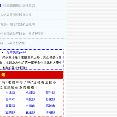
價
-
找電腦價格到這裡查詢
找人組裝電腦可以來這裡
-
電腦不知名問題來這裡問
零件有問題嗎可以集中來這裡發問
-
線上flash遊戲收集
光華美食part-1
光華商場除了電腦世界之外，美食也是很多
喔，本週為您介紹第一家美食也是北科大學生
推薦的義大利面館...
館 +
了嗎?電腦中毒了嗎?這裡有全國各
多位電腦醫生為您服務 !
台北縣
桃園縣
新竹縣
台中市
南投縣
彰化縣
嘉義縣
台南市
高雄市
宜蘭縣
花蓮縣
澎湖縣