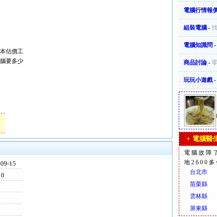
電腦行情報
組裝電腦
-
電腦知識問
本估價工
腦要多少
商品討論
-
玩玩小遊戲
+ 電腦醫生
電腦故障
地2600
卡
09-15
台北市
10
苗栗縣
雲林縣
屏東縣