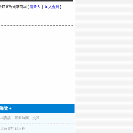
 歡迎來到光華商場 [
請登入
│
加入會員
]
導覽 +
商場資訊、營業時間、交通
找店家資料到這裡