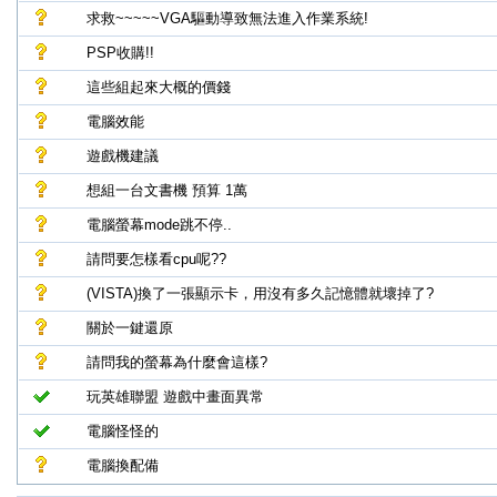
求救~~~~~VGA驅動導致無法進入作業系統!
PSP收購!!
這些組起來大概的價錢
電腦效能
遊戲機建議
想組一台文書機 預算 1萬
電腦螢幕mode跳不停..
請問要怎樣看cpu呢??
(VISTA)換了一張顯示卡，用沒有多久記憶體就壞掉了?
關於一鍵還原
請問我的螢幕為什麼會這樣?
玩英雄聯盟 遊戲中畫面異常
電腦怪怪的
電腦換配備