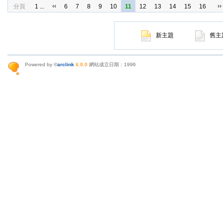
‹‹
››
分頁
1 ...
6
7
8
9
10
11
12
13
14
15
16
新主題
舊主
Powered by ©
arclink
6.0.0
網站成立日期：1996