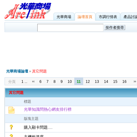
光華商場
論壇首頁
市調行情表
產品討
光華商場論壇
»
其它問題
‹‹
››
分頁
1 ...
6
7
8
9
10
11
12
13
14
15
16
其它問題
標題
光華知識問熱心網友排行榜
版塊主題
購入顯卡問題....
主機板溫度