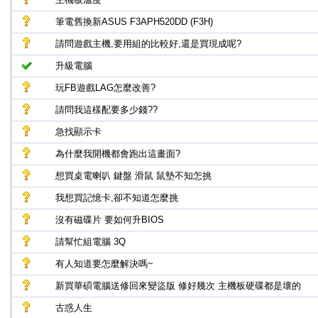
筆電舊換新ASUS F3APH520DD (F3H)
請問遊戲主機,要用組的比較好,還是買現成呢?
升級電腦
玩FB遊戲LAG怎麼改善?
請問我這樣配要多少錢??
急找顯示卡
為什麼我開機都會跑出這畫面?
想買桌電喇叭 鍵盤 滑鼠 鼠墊不知怎挑
我想買記憶卡,卻不知道怎麼挑
沒有磁碟片 要如何升BIOS
請幫忙組電腦 3Q
有人知道要怎麼解決嗎~
新買華碩電腦送修回來變盜版 修好幾次 主機板硬碟都是壞的
古惑人生