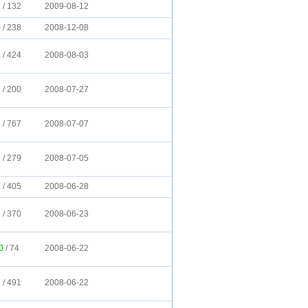
1
/
132
2009-08-12
0
/
238
2008-12-08
4
/
424
2008-08-03
1
/
200
2008-07-27
1
/
767
2008-07-07
1
/
279
2008-07-05
2
/
405
2008-06-28
2
/
370
2008-06-23
0
/
74
2008-06-22
2
/
491
2008-06-22