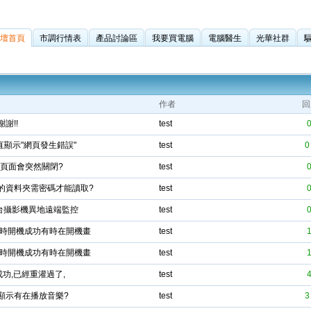
壇首頁
市調行情表
產品討論區
我要買電腦
電腦醫生
光華社群
作者
回
謝!!
test
顯示"網頁發生錯誤"
test
0
後頁面會突然關閉?
test
的資料夾需密碼才能讀取?
test
裝台攝影機異地遠端監控
test
有時開機成功有時在開機畫
test
有時開機成功有時在開機畫
test
功,已經重灌過了,
test
器顯示有在播放音樂?
test
3