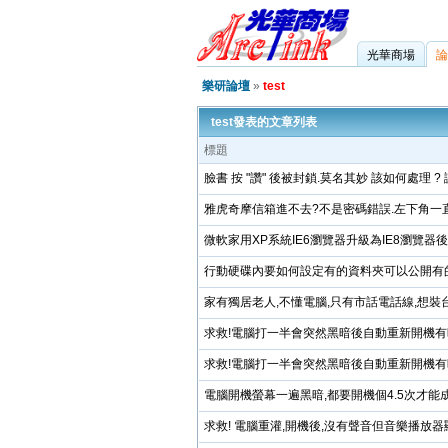
光華商場
論
樂研論壇
»
test
test發表的文章列表
標題
臉書 按 "讚" 後被封鎖.莫名其妙 該如何處理 ? 謝
雅虎奇摩信箱進不去?不是密碼錯誤.左下角一直
微軟家用XP系統IE6瀏覽器升級為IE8瀏覽器
行動硬碟內要如何設定有的資料夾可以公開有
家有獨居老人,不懂電腦,只有市話電話線,想
求救!電腦打一半會突然黑暗後自動重新開機
求救!電腦打一半會突然黑暗後自動重新開機
電腦開機螢幕一遍黑暗,都要開機個4.5次才能成
求救! 電腦重灌,開機後,沒有聲音但音樂播放