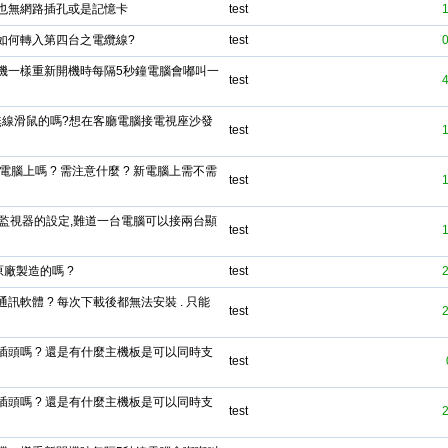
也無網路插孔或是記憶卡
test
如何轉入第四台之電纜線?
test
機一樣重新開機時每隔5秒鐘電腦會嘟叫一
test
無線滑鼠的嗎?想在客廳電腦接電視座沙發
test
腦上嗎 ? 需注意什麼 ? 新電腦上需不需
test
監視器的設定,難道一台電腦可以接兩台顯
test
L 原廠製造的嗎 ?
test
 等通訊軟體 ? 每次下載後都無法安裝 . 只能
test
轉換插頭嗎 ? 還是有什麼主機板是可以同時支
test
轉換插頭嗎 ? 還是有什麼主機板是可以同時支
test