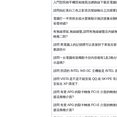
入門型照相手機照相後既沒網路線下載至電腦
請問由紅黃白三色之影音訊號線輸出之訊號要
電腦打一半突然全熄火螢幕顯示無訊號像全關
長聲持續?
有無線滑鼠.無線鍵盤,請問有無線鍵盤且內鍵
椅翹二郎?
請問 舊電腦上的記憶體可以直接拆下來裝在新電
要調些什
請問一台電腦有裝獨顯卡但內容都有1及2兩台
示器嗎?
請問 所謂的 INTEL 945 GC 主機板是 INTE
請問 VISTA 是不是不能安裝 QQ 或 SKYPE
安裝在 XP 環境下.
請問 有賣 APG 的顯卡轉換 PCI-E 介面的
援這兩種介面?
請問 有賣 APG 的顯卡轉換 PCI-E 介面的
援這兩種介面?