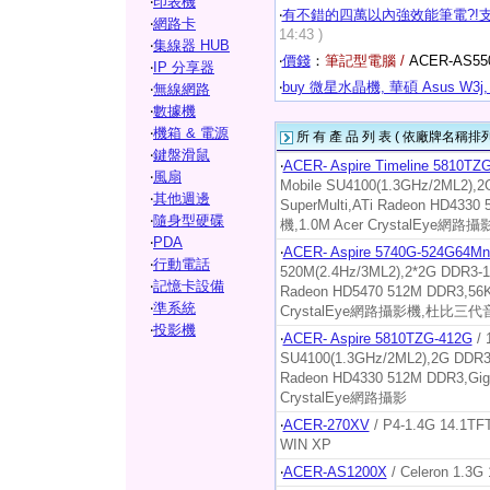
‧
印表機
‧
有不錯的四萬以內強效能筆電?!支
‧
網路卡
14:43 )
‧
集線器 HUB
‧
價錢
：
筆記型電腦 /
ACER-AS5
‧
IP 分享器
‧
buy 微星水晶機, 華碩 Asus W3j,
‧
無線網路
‧
數據機
‧
機箱 & 電源
所 有 產 品 列 表 ( 依廠牌名稱排列
‧
鍵盤滑鼠
‧
ACER- Aspire Timeline 5810T
‧
風扇
Mobile SU4100(1.3GHz/2ML2),
‧
其他週邊
SuperMulti,ATi Radeon HD4330
‧
隨身型硬碟
機,1.0M Acer CrystalEye網路攝
‧
PDA
‧
ACER- Aspire 5740G-524G64Mn
‧
行動電話
520M(2.4Hz/3ML2),2*2G DDR3-1
‧
記憶卡設備
Radeon HD5470 512M DDR3,56K
‧
準系統
CrystalEye網路攝影機,杜比三代
‧
投影機
‧
ACER- Aspire 5810TZG-412G
/ 
SU4100(1.3GHz/2ML2),2G DDR3
Radeon HD4330 512M DDR3,Gig
CrystalEye網路攝影
‧
ACER-270XV
/ P4-1.4G 14.1
WIN XP
‧
ACER-AS1200X
/ Celeron 1.