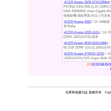
‧
ACER-Aspire 3935-872G25Mnd
P8700(2.53Hz/3ML2),2G DDR3-1
GMA 4500MHD share,Gigabit,8
路攝影機,指紋辨識,杜比三代音效
‧
ACER-Aspire 4320
/ 14.1W鏡面 
芽/Dolby
‧
ACER-Aspire 4330-161G
/ 14.1W
DDRII,160G(SATA),藍芽
‧
ACER-Aspire 4530-602G16Mn
/ 
60,2GB DDRII (1Gx2),160G(S
‧
ACER-Aspire 4730ZG-322G
/ 14
,250G(SATA),DVD-Super Multi
[1]
[2]
[3]
[4]
[5]
[
光華商場週刊誌 版權所有 Copyright ©