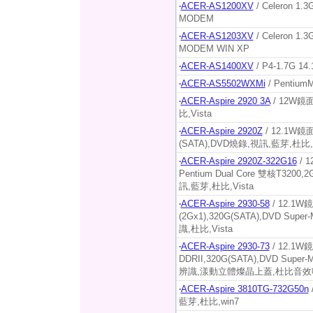
‧
ACER-AS1200XV
/ Celeron 1.
MODEM
‧
ACER-AS1203XV
/ Celeron 1
MODEM WIN XP
‧
ACER-AS1400XV
/ P4-1.7G 1
‧
ACER-AS5502WXMi
/ PentiumM
‧
ACER-Aspire 2920 3A
/ 12W鏡面
比,Vista
‧
ACER-Aspire 2920Z
/ 12.1W鏡面,
(SATA),DVD燒錄,視訊,藍芽,杜比,V
‧
ACER-Aspire 2920Z-322G16
/ 1
Pentium Dual Core 雙核T3200,2G
訊,藍芽,杜比,Vista
‧
ACER-Aspire 2930-58
/ 12.1W鏡面
(2Gx1),320G(SATA),DVD Super
識,杜比,Vista
‧
ACER-Aspire 2930-73
/ 12.1W鏡
DDRII,320G(SATA),DVD Super
辨識,漾動立體燦晶上蓋,杜比音效喇
‧
ACER-Aspire 3810TG-732G50n
藍芽,杜比,win7