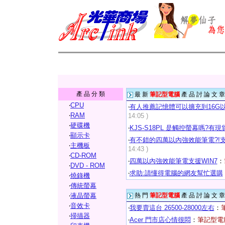
產 品 分 類
最 新
筆記型電腦
產 品 討 論 文 章
‧
CPU
‧
有人推薦記憶體可以擴充到16G
‧
RAM
14:05 )
‧
硬碟機
‧
KJS-S18PL 是觸控螢幕嗎?有現
‧
顯示卡
‧
有不錯的四萬以內強效能筆電?!支
‧
主機板
14:43 )
‧
CD-ROM
‧
四萬以內強效能筆電支援WIN7
：
‧
DVD - ROM
‧
求助:請懂得電腦的網友幫忙選購
‧
燒錄機
‧
傳統螢幕
‧
液晶螢幕
熱 門
筆記型電腦
產 品 討 論 文 章
‧
音效卡
‧
我要賣這台 26500-28000左右
：
‧
掃描器
‧
Acer 門市店心情很悶
：
筆記型電腦