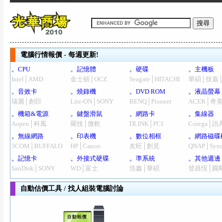
電腦行情報價 - 每週更新!
。CPU
。記憶體
。硬碟
。主機板
Intel│AMD
金士頓│OCZ
Seagate│HITACHI
華碩│技嘉
。音效卡
。燒錄機
。DVD ROM
。液晶螢幕
瑞麗│創巨
Lite-ON│SONY
BENQ│Pioneer
ACER│奇
。機箱&電源
。鍵盤滑鼠
。網路卡
。集線器
Aopen│科風
羅技│微軟
DLINK│PCI
Corega│訊
。無線網路
。印表機
。數位相框
。網路磁碟
3COM│BUFFALO
HP│Canon
友旺│創見
QNAP│Syno
。記憶卡
。外接式硬碟
。準系統
。其他週邊
SanDisk│SONY
WD│富士
浩鑫│華碩
登昌恆│圓
自動估價工具 / 找人組裝電腦討論