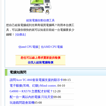
組裝電腦自動估價工具
想自己組裝電腦或到光華商場買電腦嗎？利用本估價工
具，可以讓你很快的就可以知道目前組一台電腦要多少
錢喔！
[估價去]
估intel CPU電腦
│
估AMD CPU電腦
您也可以線上尋求賣家提供報價
去找人組裝電腦報價
電腦知識問
請問Acer TC-860套裝電腦支援的顯示卡
09-15
電子騷擾(耳鳴、幻聽) Mind contro..
04-10
G4900 + RX570 怎麼配才好呢？
12-20
配一台一萬以內的電腦 只玩天堂
09-06
玩遊戲問題會當機
05-08