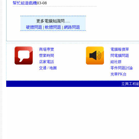
幫忙組遊戲機
03-08
更多電腦知識問......
硬體問題
|
軟體問題
|
網路問題
商場導覽
電腦報價單
營業時間
問電腦問題
店家電話
組社群
交通 / 地圖
零件問題討論
光華PK台
立興工程顧問