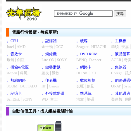
電腦行情報價 - 每週更新!
。CPU
。記憶體
。硬碟
。主機板
Intel│AMD
金士頓│OCZ
Seagate│HITACHI
華碩│技嘉
。音效卡
。燒錄機
。DVD ROM
。液晶螢幕
瑞麗│創巨
Lite-ON│SONY
BENQ│Pioneer
ACER│奇
。機箱&電源
。鍵盤滑鼠
。網路卡
。集線器
Aopen│科風
羅技│微軟
DLINK│PCI
Corega│訊
。無線網路
。印表機
。數位相框
。網路磁碟
3COM│BUFFALO
HP│Canon
友旺│創見
QNAP│Syno
。記憶卡
。外接式硬碟
。準系統
。其他週邊
SanDisk│SONY
WD│富士
浩鑫│華碩
登昌恆│圓
自動估價工具 / 找人組裝電腦討論