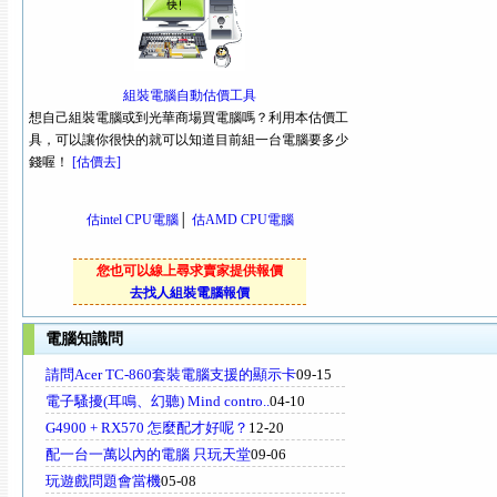
組裝電腦自動估價工具
想自己組裝電腦或到光華商場買電腦嗎？利用本估價工
具，可以讓你很快的就可以知道目前組一台電腦要多少
錢喔！
[估價去]
估intel CPU電腦
│
估AMD CPU電腦
您也可以線上尋求賣家提供報價
去找人組裝電腦報價
電腦知識問
請問Acer TC-860套裝電腦支援的顯示卡
09-15
電子騷擾(耳鳴、幻聽) Mind contro..
04-10
G4900 + RX570 怎麼配才好呢？
12-20
配一台一萬以內的電腦 只玩天堂
09-06
玩遊戲問題會當機
05-08