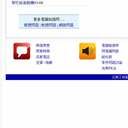
幫忙組遊戲機
03-08
更多電腦知識問......
硬體問題
|
軟體問題
|
網路問題
商場導覽
電腦報價單
營業時間
問電腦問題
店家電話
組社群
交通 / 地圖
零件問題討論
光華PK台
立興工程顧問