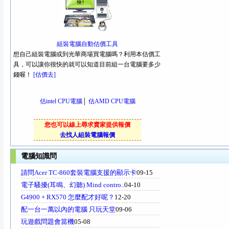
組裝電腦自動估價工具
想自己組裝電腦或到光華商場買電腦嗎？利用本估價工
具，可以讓你很快的就可以知道目前組一台電腦要多少
錢喔！
[估價去]
估intel CPU電腦
│
估AMD CPU電腦
您也可以線上尋求賣家提供報價
去找人組裝電腦報價
電腦知識問
請問Acer TC-860套裝電腦支援的顯示卡
09-15
電子騷擾(耳鳴、幻聽) Mind contro..
04-10
G4900 + RX570 怎麼配才好呢？
12-20
配一台一萬以內的電腦 只玩天堂
09-06
玩遊戲問題會當機
05-08