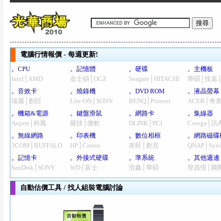
電腦行情報價 - 每週更新!
。CPU
。記憶體
。硬碟
。主機板
Intel│AMD
金士頓│OCZ
Seagate│HITACHI
華碩│技嘉
。音效卡
。燒錄機
。DVD ROM
。液晶螢幕
瑞麗│創巨
Lite-ON│SONY
BENQ│Pioneer
ACER│奇
。機箱&電源
。鍵盤滑鼠
。網路卡
。集線器
Aopen│科風
羅技│微軟
DLINK│PCI
Corega│訊
。無線網路
。印表機
。數位相框
。網路磁碟
3COM│BUFFALO
HP│Canon
友旺│創見
QNAP│Syno
。記憶卡
。外接式硬碟
。準系統
。其他週邊
SanDisk│SONY
WD│富士
浩鑫│華碩
登昌恆│圓
自動估價工具 / 找人組裝電腦討論