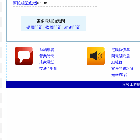
幫忙組遊戲機
03-08
更多電腦知識問......
硬體問題
|
軟體問題
|
網路問題
商場導覽
電腦報價單
營業時間
問電腦問題
店家電話
組社群
交通 / 地圖
零件問題討論
光華PK台
立興工程顧問