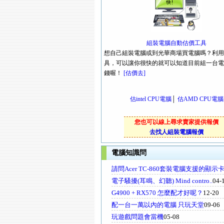
組裝電腦自動估價工具
想自己組裝電腦或到光華商場買電腦嗎？利用
具，可以讓你很快的就可以知道目前組一台電
錢喔！
[估價去]
估intel CPU電腦
│
估AMD CPU電腦
您也可以線上尋求賣家提供報價
去找人組裝電腦報價
電腦知識問
請問Acer TC-860套裝電腦支援的顯示
電子騷擾(耳鳴、幻聽) Mind contro..
04-
G4900 + RX570 怎麼配才好呢？
12-20
配一台一萬以內的電腦 只玩天堂
09-06
玩遊戲問題會當機
05-08