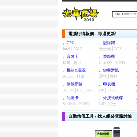
電腦行情報價 - 每週更新!
。CPU
。記憶體
Intel│AMD
金士頓│OCZ
。音效卡
。燒錄機
瑞麗│創巨
Lite-ON│SONY
。機箱&電源
。鍵盤滑鼠
Aopen│科風
羅技│微軟
。無線網路
。印表機
3COM│BUFFALO
HP│Canon
。記憶卡
。外接式硬碟
SanDisk│SONY
WD│富士
自動估價工具 / 找人組裝電腦討論