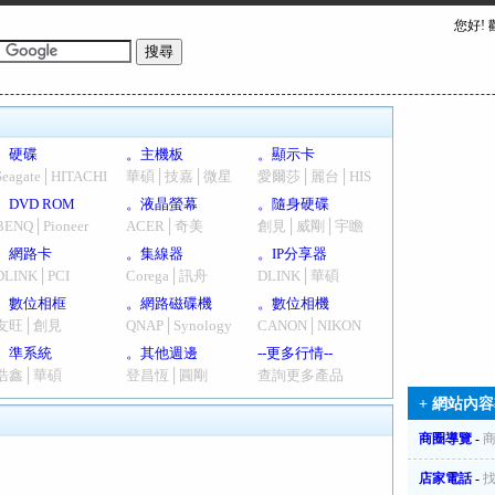
您好!
。硬碟
。主機板
。顯示卡
Seagate│HITACHI
華碩│技嘉│微星
愛爾莎│麗台│HIS
。DVD ROM
。液晶螢幕
。隨身硬碟
BENQ│Pioneer
ACER│奇美
創見│威剛│宇瞻
。網路卡
。集線器
。IP分享器
DLINK│PCI
Corega│訊舟
DLINK│華碩
。數位相框
。網路磁碟機
。數位相機
友旺│創見
QNAP│Synology
CANON│NIKON
。準系統
。其他週邊
--更多行情--
浩鑫│華碩
登昌恆│圓剛
查詢更多產品
+ 網站內容
商圈導覽
-
店家電話
-