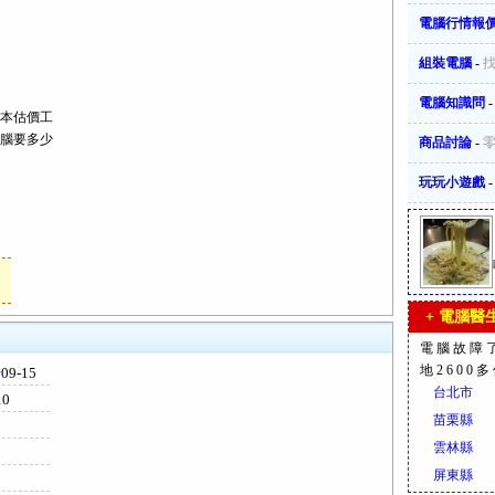
電腦行情報
組裝電腦
-
電腦知識問
本估價工
腦要多少
商品討論
-
玩玩小遊戲
+ 電腦醫生
電腦故障
地2600
卡
09-15
台北市
10
苗栗縣
雲林縣
屏東縣