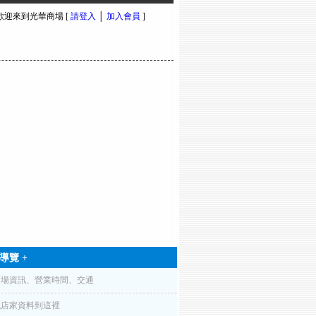
 歡迎來到光華商場 [
請登入
│
加入會員
]
導覽 +
商場資訊、營業時間、交通
找店家資料到這裡