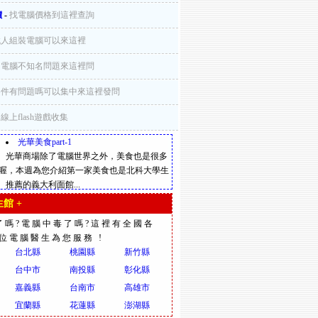
價
-
找電腦價格到這裡查詢
找人組裝電腦可以來這裡
-
電腦不知名問題來這裡問
零件有問題嗎可以集中來這裡發問
-
線上flash遊戲收集
光華美食part-1
光華商場除了電腦世界之外，美食也是很多
喔，本週為您介紹第一家美食也是北科大學生
推薦的義大利面館...
館 +
了嗎?電腦中毒了嗎?這裡有全國各
多位電腦醫生為您服務 !
台北縣
桃園縣
新竹縣
台中市
南投縣
彰化縣
嘉義縣
台南市
高雄市
宜蘭縣
花蓮縣
澎湖縣