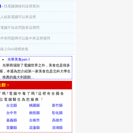
價
-
找電腦價格到這裡查詢
找人組裝電腦可以來這裡
-
電腦不知名問題來這裡問
零件有問題嗎可以集中來這裡發問
-
線上flash遊戲收集
光華美食part-1
光華商場除了電腦世界之外，美食也是很多
喔，本週為您介紹第一家美食也是北科大學生
推薦的義大利面館...
館 +
了嗎?電腦中毒了嗎?這裡有全國各
多位電腦醫生為您服務 !
台北縣
桃園縣
新竹縣
台中市
南投縣
彰化縣
嘉義縣
台南市
高雄市
宜蘭縣
花蓮縣
澎湖縣