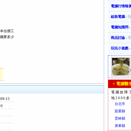
電腦行情報
組裝電腦
-
電腦知識問
本估價工
腦要多少
商品討論
-
玩玩小遊戲
+ 電腦醫生
電腦故障
地2600
卡
09-15
台北市
10
苗栗縣
雲林縣
屏東縣