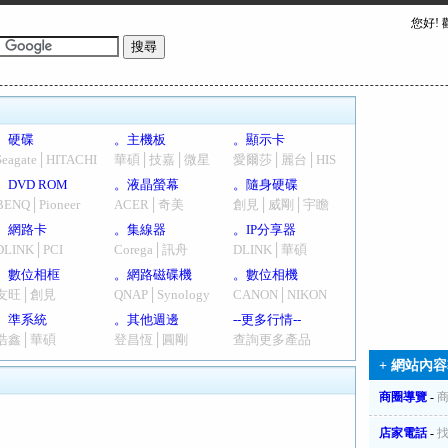
您好!
。硬碟
。主機板
。顯示卡
Seagate│HITACHI
華碩│技嘉│微星
愛爾莎│麗台│HIS
。DVD ROM
。液晶螢幕
。隨身硬碟
BENQ│Pioneer
ACER│奇美
創見│威剛│宇瞻
。網路卡
。集線器
。IP分享器
DLINK│PCI
Corega│訊舟
DLINK│華碩
。數位相框
。網路磁碟機
。數位相機
友旺│創見
QNAP│Synology
CANON│NIKON
。準系統
。其他週邊
--更多行情--
浩鑫│華碩
登昌恆│圓剛
查詢更多產品
+ 網站內容
商圈導覽
-
店家電話
-