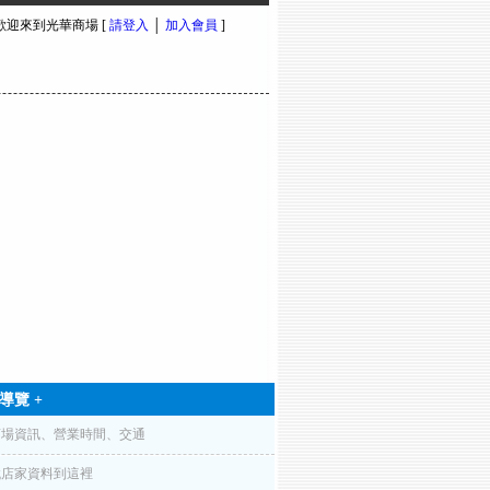
 歡迎來到光華商場 [
請登入
│
加入會員
]
導覽 +
商場資訊、營業時間、交通
找店家資料到這裡