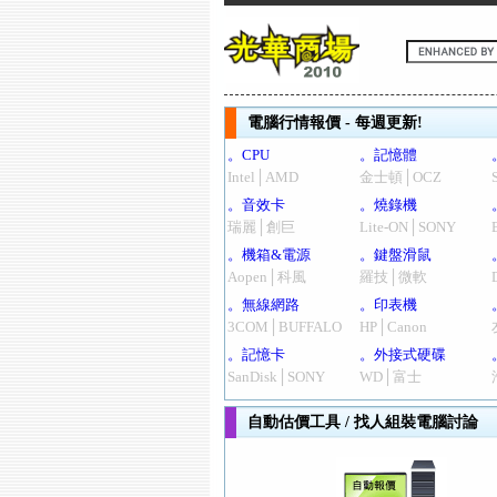
電腦行情報價 - 每週更新!
。CPU
。記憶體
Intel│AMD
金士頓│OCZ
。音效卡
。燒錄機
瑞麗│創巨
Lite-ON│SONY
。機箱&電源
。鍵盤滑鼠
Aopen│科風
羅技│微軟
。無線網路
。印表機
3COM│BUFFALO
HP│Canon
。記憶卡
。外接式硬碟
SanDisk│SONY
WD│富士
自動估價工具 / 找人組裝電腦討論