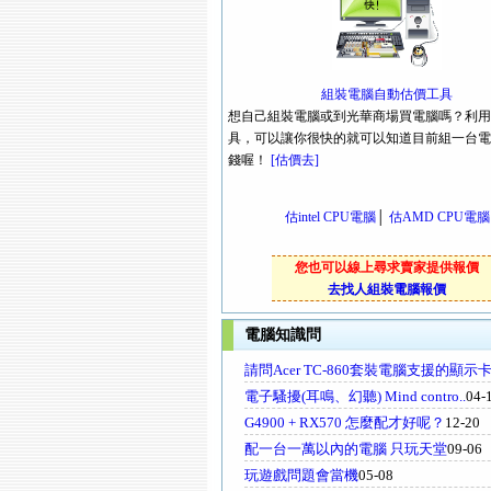
組裝電腦自動估價工具
想自己組裝電腦或到光華商場買電腦嗎？利用
具，可以讓你很快的就可以知道目前組一台電
錢喔！
[估價去]
估intel CPU電腦
│
估AMD CPU電腦
您也可以線上尋求賣家提供報價
去找人組裝電腦報價
電腦知識問
請問Acer TC-860套裝電腦支援的顯示
電子騷擾(耳鳴、幻聽) Mind contro..
04-
G4900 + RX570 怎麼配才好呢？
12-20
配一台一萬以內的電腦 只玩天堂
09-06
玩遊戲問題會當機
05-08