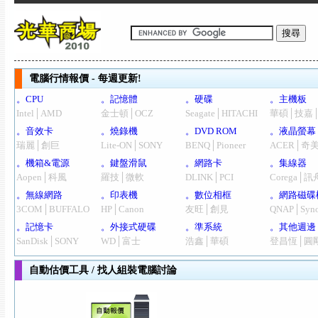
電腦行情報價 - 每週更新!
。CPU
。記憶體
。硬碟
。主機板
Intel│AMD
金士頓│OCZ
Seagate│HITACHI
華碩│技嘉
。音效卡
。燒錄機
。DVD ROM
。液晶螢幕
瑞麗│創巨
Lite-ON│SONY
BENQ│Pioneer
ACER│奇
。機箱&電源
。鍵盤滑鼠
。網路卡
。集線器
Aopen│科風
羅技│微軟
DLINK│PCI
Corega│訊
。無線網路
。印表機
。數位相框
。網路磁碟
3COM│BUFFALO
HP│Canon
友旺│創見
QNAP│Syno
。記憶卡
。外接式硬碟
。準系統
。其他週邊
SanDisk│SONY
WD│富士
浩鑫│華碩
登昌恆│圓
自動估價工具 / 找人組裝電腦討論