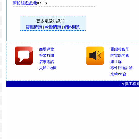
幫忙組遊戲機
03-08
更多電腦知識問......
硬體問題
|
軟體問題
|
網路問題
商場導覽
電腦報價單
營業時間
問電腦問題
店家電話
組社群
交通 / 地圖
零件問題討論
光華PK台
立興工程顧問