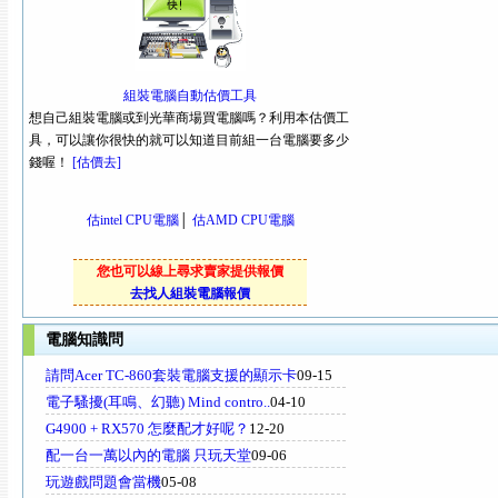
組裝電腦自動估價工具
想自己組裝電腦或到光華商場買電腦嗎？利用本估價工
具，可以讓你很快的就可以知道目前組一台電腦要多少
錢喔！
[估價去]
估intel CPU電腦
│
估AMD CPU電腦
您也可以線上尋求賣家提供報價
去找人組裝電腦報價
電腦知識問
請問Acer TC-860套裝電腦支援的顯示卡
09-15
電子騷擾(耳鳴、幻聽) Mind contro..
04-10
G4900 + RX570 怎麼配才好呢？
12-20
配一台一萬以內的電腦 只玩天堂
09-06
玩遊戲問題會當機
05-08