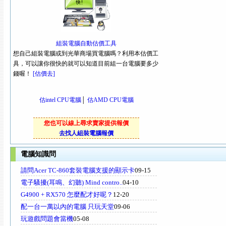
組裝電腦自動估價工具
想自己組裝電腦或到光華商場買電腦嗎？利用本估價工
具，可以讓你很快的就可以知道目前組一台電腦要多少
錢喔！
[估價去]
估intel CPU電腦
│
估AMD CPU電腦
您也可以線上尋求賣家提供報價
去找人組裝電腦報價
電腦知識問
請問Acer TC-860套裝電腦支援的顯示卡
09-15
電子騷擾(耳鳴、幻聽) Mind contro..
04-10
G4900 + RX570 怎麼配才好呢？
12-20
配一台一萬以內的電腦 只玩天堂
09-06
玩遊戲問題會當機
05-08