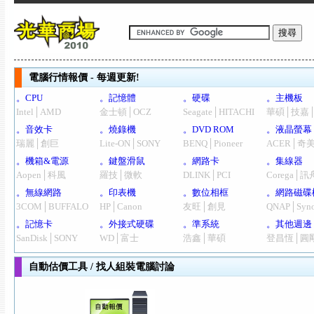
電腦行情報價 - 每週更新!
。CPU
。記憶體
。硬碟
。主機板
Intel│AMD
金士頓│OCZ
Seagate│HITACHI
華碩│技嘉
。音效卡
。燒錄機
。DVD ROM
。液晶螢幕
瑞麗│創巨
Lite-ON│SONY
BENQ│Pioneer
ACER│奇
。機箱&電源
。鍵盤滑鼠
。網路卡
。集線器
Aopen│科風
羅技│微軟
DLINK│PCI
Corega│訊
。無線網路
。印表機
。數位相框
。網路磁碟
3COM│BUFFALO
HP│Canon
友旺│創見
QNAP│Syno
。記憶卡
。外接式硬碟
。準系統
。其他週邊
SanDisk│SONY
WD│富士
浩鑫│華碩
登昌恆│圓
自動估價工具 / 找人組裝電腦討論