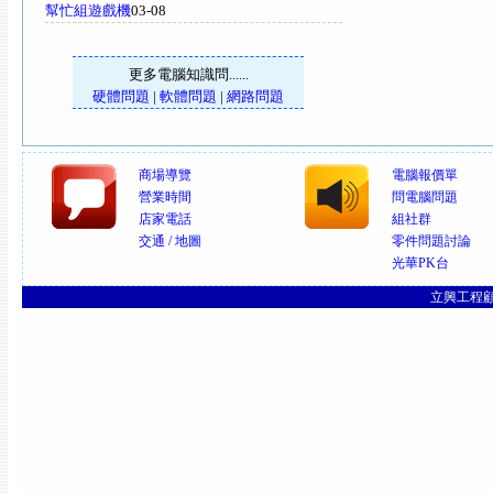
幫忙組遊戲機
03-08
更多電腦知識問......
硬體問題
|
軟體問題
|
網路問題
商場導覽
電腦報價單
營業時間
問電腦問題
店家電話
組社群
交通 / 地圖
零件問題討論
光華PK台
立興工程顧問