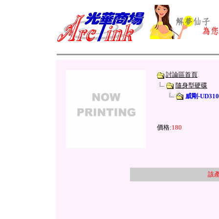
討論區首頁
隨身型硬碟
威剛-UD310
價格:
180
該