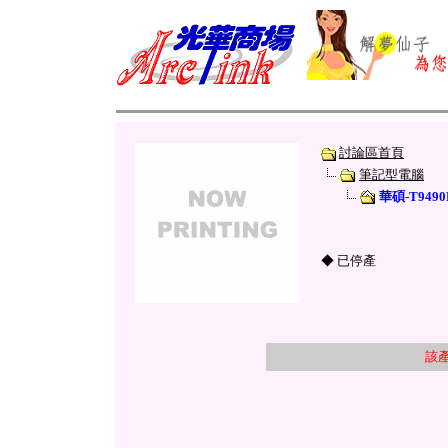
討論區首頁
筆記型電腦
華碩-T9490
◆ 已停產
該