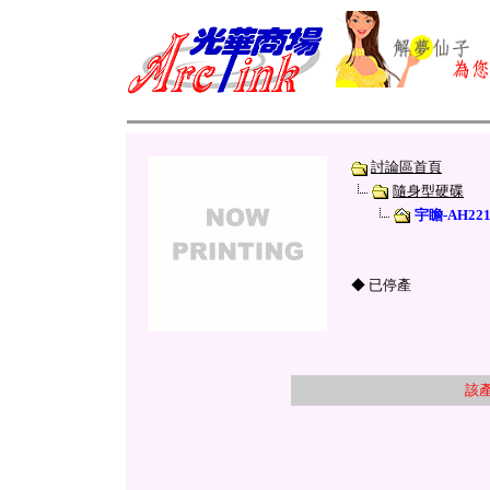
討論區首頁
隨身型硬碟
宇瞻-AH221
◆ 已停產
該