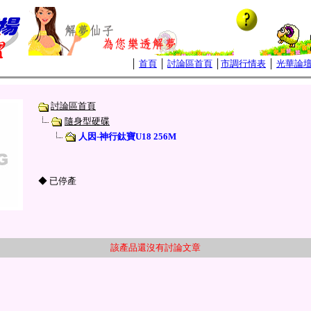
│
首頁
│
討論區首頁
│
市調行情表
│
光華論
討論區首頁
隨身型硬碟
人因-神行鈦寶U18 256M
◆ 已停產
該產品還沒有討論文章