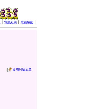
壇
│
電腦組裝
│
電腦驅動
│
新增討論文章