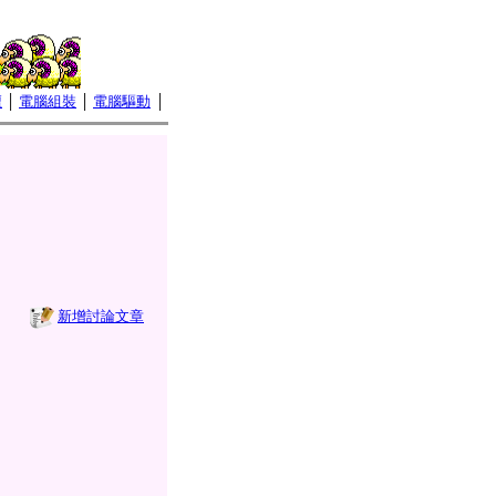
壇
│
電腦組裝
│
電腦驅動
│
新增討論文章