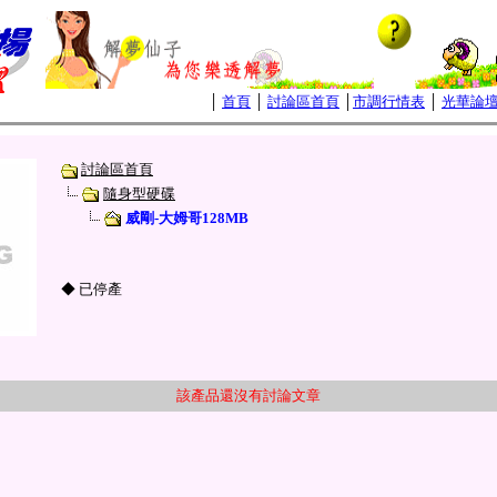
│
首頁
│
討論區首頁
│
市調行情表
│
光華論
討論區首頁
隨身型硬碟
威剛-大姆哥128MB
◆ 已停產
該產品還沒有討論文章