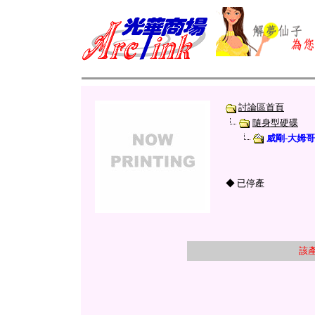
討論區首頁
隨身型硬碟
威剛-大姆哥
◆ 已停產
該