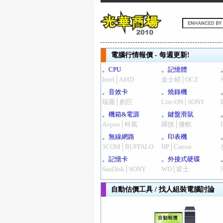
電腦行情報價 - 每週更新!
。CPU
。記憶體
Intel│AMD
金士頓│OCZ
。音效卡
。燒錄機
瑞麗│創巨
Lite-ON│SONY
。機箱&電源
。鍵盤滑鼠
Aopen│科風
羅技│微軟
。無線網路
。印表機
3COM│BUFFALO
HP│Canon
。記憶卡
。外接式硬碟
SanDisk│SONY
WD│富士
自動估價工具 / 找人組裝電腦討論