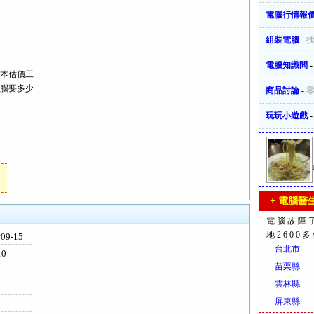
電腦行情報
組裝電腦
-
電腦知識問
本估價工
腦要多少
商品討論
-
玩玩小遊戲
+ 電腦醫生
電腦故障
地2600
卡
09-15
台北市
10
苗栗縣
雲林縣
屏東縣