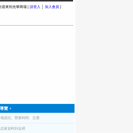
 歡迎來到光華商場 [
請登入
│
加入會員
]
導覽 +
商場資訊、營業時間、交通
找店家資料到這裡