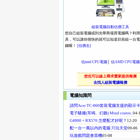
組裝電腦自動估價工具
想自己組裝電腦或到光華商場買電腦嗎？利用
具，可以讓你很快的就可以知道目前組一台電
錢喔！
[估價去]
估intel CPU電腦
│
估AMD CPU電腦
您也可以線上尋求賣家提供報價
去找人組裝電腦報價
電腦知識問
請問Acer TC-860套裝電腦支援的顯示
電子騷擾(耳鳴、幻聽) Mind contro..
04-
G4900 + RX570 怎麼配才好呢？
12-20
配一台一萬以內的電腦 只玩天堂
09-06
玩遊戲問題會當機
05-08