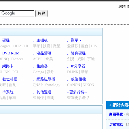
您好!
。硬碟
。主機板
。顯示卡
Seagate│HITACHI
華碩│技嘉│微星
愛爾莎│麗台│HIS
。DVD ROM
。液晶螢幕
。隨身硬碟
BENQ│Pioneer
ACER│奇美
創見│威剛│宇瞻
。網路卡
。集線器
。IP分享器
DLINK│PCI
Corega│訊舟
DLINK│華碩
。數位相框
。網路磁碟機
。數位相機
友旺│創見
QNAP│Synology
CANON│NIKON
。準系統
。其他週邊
--更多行情--
浩鑫│華碩
登昌恆│圓剛
查詢更多產品
+ 網站內容
商圈導覽
-
店家電話
-