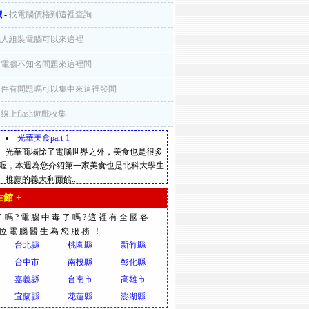
價
-
找電腦價格到這裡查詢
找人組裝電腦可以來這裡
-
電腦不知名問題來這裡問
零件有問題嗎可以集中來這裡發問
-
線上flash遊戲收集
光華美食part-1
光華商場除了電腦世界之外，美食也是很多
喔，本週為您介紹第一家美食也是北科大學生
推薦的義大利面館...
館 +
了嗎?電腦中毒了嗎?這裡有全國各
多位電腦醫生為您服務 !
台北縣
桃園縣
新竹縣
台中市
南投縣
彰化縣
嘉義縣
台南市
高雄市
宜蘭縣
花蓮縣
澎湖縣