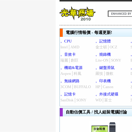
電腦行情報價 - 每週更新!
。CPU
。記憶體
Intel│AMD
金士頓│OCZ
。音效卡
。燒錄機
瑞麗│創巨
Lite-ON│SONY
。機箱&電源
。鍵盤滑鼠
Aopen│科風
羅技│微軟
。無線網路
。印表機
3COM│BUFFALO
HP│Canon
。記憶卡
。外接式硬碟
SanDisk│SONY
WD│富士
自動估價工具 / 找人組裝電腦討論