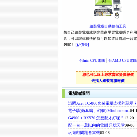
組裝電腦自動估價工具
想自己組裝電腦或到光華商場買電腦嗎？利用
具，可以讓你很快的就可以知道目前組一台電
錢喔！
[估價去]
估intel CPU電腦
│
估AMD CPU電腦
您也可以線上尋求賣家提供報價
去找人組裝電腦報價
電腦知識問
請問Acer TC-860套裝電腦支援的顯示
電子騷擾(耳鳴、幻聽) Mind contro..
04-
G4900 + RX570 怎麼配才好呢？
12-20
配一台一萬以內的電腦 只玩天堂
09-06
玩遊戲問題會當機
05-08