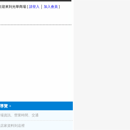
 歡迎來到光華商場 [
請登入
│
加入會員
]
導覽 +
商場資訊、營業時間、交通
找店家資料到這裡