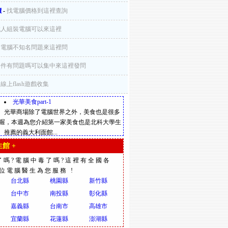
價
-
找電腦價格到這裡查詢
找人組裝電腦可以來這裡
-
電腦不知名問題來這裡問
零件有問題嗎可以集中來這裡發問
-
線上flash遊戲收集
光華美食part-1
光華商場除了電腦世界之外，美食也是很多
喔，本週為您介紹第一家美食也是北科大學生
推薦的義大利面館...
館 +
了嗎?電腦中毒了嗎?這裡有全國各
多位電腦醫生為您服務 !
台北縣
桃園縣
新竹縣
台中市
南投縣
彰化縣
嘉義縣
台南市
高雄市
宜蘭縣
花蓮縣
澎湖縣