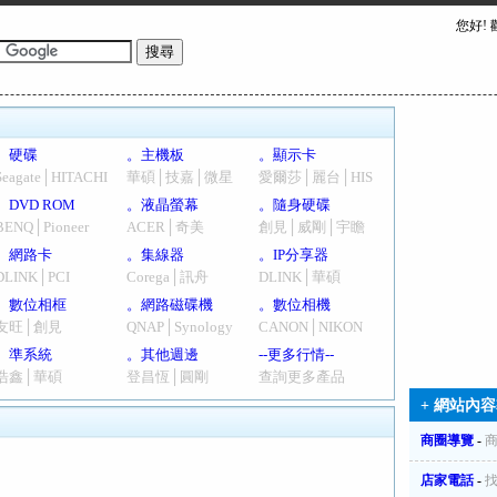
您好!
。硬碟
。主機板
。顯示卡
Seagate│HITACHI
華碩│技嘉│微星
愛爾莎│麗台│HIS
。DVD ROM
。液晶螢幕
。隨身硬碟
BENQ│Pioneer
ACER│奇美
創見│威剛│宇瞻
。網路卡
。集線器
。IP分享器
DLINK│PCI
Corega│訊舟
DLINK│華碩
。數位相框
。網路磁碟機
。數位相機
友旺│創見
QNAP│Synology
CANON│NIKON
。準系統
。其他週邊
--更多行情--
浩鑫│華碩
登昌恆│圓剛
查詢更多產品
+ 網站內容
商圈導覽
-
店家電話
-