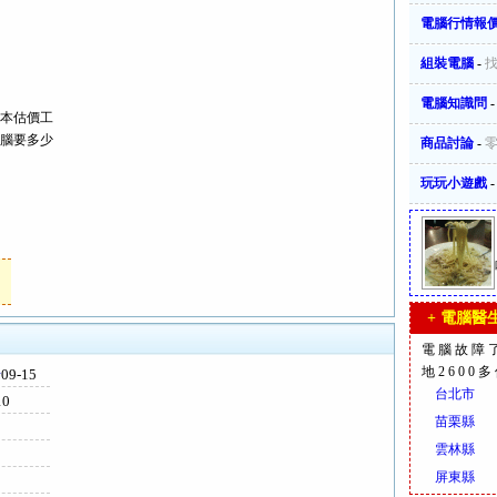
電腦行情報
組裝電腦
-
電腦知識問
本估價工
腦要多少
商品討論
-
玩玩小遊戲
+ 電腦醫生
電腦故障
地2600
卡
09-15
台北市
10
苗栗縣
雲林縣
屏東縣