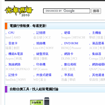
電腦行情報價 - 每週更新!
。CPU
。記憶體
。硬碟
。主機板
Intel│AMD
金士頓│OCZ
Seagate│HITACHI
華碩│技嘉
。音效卡
。燒錄機
。DVD ROM
。液晶螢幕
瑞麗│創巨
Lite-ON│SONY
BENQ│Pioneer
ACER│奇
。機箱&電源
。鍵盤滑鼠
。網路卡
。集線器
Aopen│科風
羅技│微軟
DLINK│PCI
Corega│訊
。無線網路
。印表機
。數位相框
。網路磁碟
3COM│BUFFALO
HP│Canon
友旺│創見
QNAP│Syno
。記憶卡
。外接式硬碟
。準系統
。其他週邊
SanDisk│SONY
WD│富士
浩鑫│華碩
登昌恆│圓
自動估價工具 / 找人組裝電腦討論