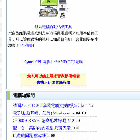
組裝電腦自動估價工具
想自己組裝電腦或到光華商場買電腦嗎？利用本估價工
具，可以讓你很快的就可以知道目前組一台電腦要多少
錢喔！
[估價去]
估intel CPU電腦
│
估AMD CPU電腦
您也可以線上尋求賣家提供報價
去找人組裝電腦報價
電腦知識問
請問Acer TC-860套裝電腦支援的顯示卡
09-15
電子騷擾(耳鳴、幻聽) Mind contro..
04-10
G4900 + RX570 怎麼配才好呢？
12-20
配一台一萬以內的電腦 只玩天堂
09-06
玩遊戲問題會當機
05-08