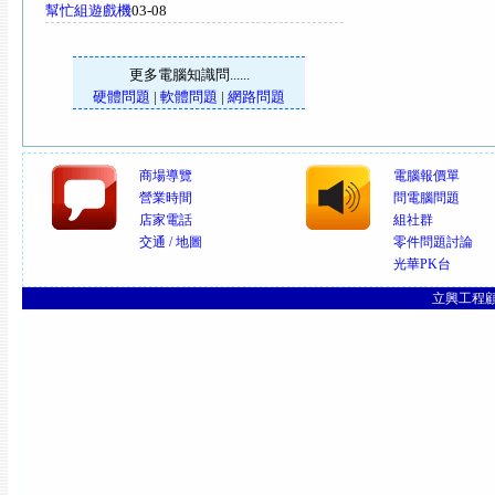
幫忙組遊戲機
03-08
更多電腦知識問......
硬體問題
|
軟體問題
|
網路問題
商場導覽
電腦報價單
營業時間
問電腦問題
店家電話
組社群
交通 / 地圖
零件問題討論
光華PK台
立興工程顧問