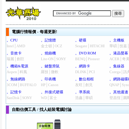
電腦行情報價 - 每週更新!
。CPU
。記憶體
。硬碟
。主機板
Intel│AMD
金士頓│OCZ
Seagate│HITACHI
華碩│技嘉
。音效卡
。燒錄機
。DVD ROM
。液晶螢幕
瑞麗│創巨
Lite-ON│SONY
BENQ│Pioneer
ACER│奇
。機箱&電源
。鍵盤滑鼠
。網路卡
。集線器
Aopen│科風
羅技│微軟
DLINK│PCI
Corega│訊
。無線網路
。印表機
。數位相框
。網路磁碟
3COM│BUFFALO
HP│Canon
友旺│創見
QNAP│Syno
。記憶卡
。外接式硬碟
。準系統
。其他週邊
SanDisk│SONY
WD│富士
浩鑫│華碩
登昌恆│圓
自動估價工具 / 找人組裝電腦討論