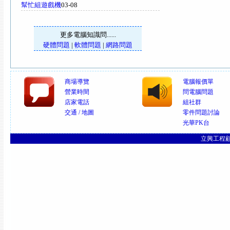
幫忙組遊戲機
03-08
更多電腦知識問......
硬體問題
|
軟體問題
|
網路問題
商場導覽
電腦報價單
營業時間
問電腦問題
店家電話
組社群
交通 / 地圖
零件問題討論
光華PK台
立興工程顧問