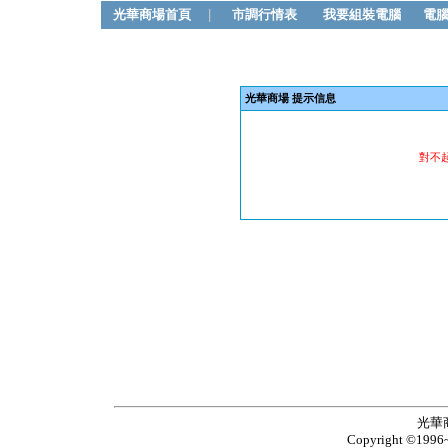
光華商場首頁
|
市調行情表
我要組裝電腦
電
光華商場 提示信息
對不
光華
Copyright ©1996~