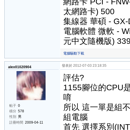
網路卡 PCI - FNW
太網路卡) 500
集線器 華碩 - GX-D
電腦軟體 微軟 - Wi
元中文隨機版) 339
電腦驅動下載
發表於 2012-07-03 23:18:35
alex01020904
評估?
1155腳位的CP
唷
所以 這一單是組
帖子
0
積分
578
組電腦
性別
男
註冊時間
2009-04-11
首先 選擇系別(INT