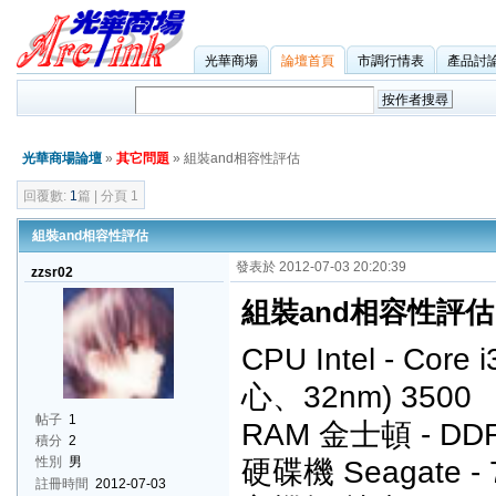
光華商場
論壇首頁
市調行情表
產品討
光華商場論壇
»
其它問題
» 組裝and相容性評估
回覆數:
1
篇 | 分頁 1
組裝and相容性評估
發表於 2012-07-03 20:20:39
zzsr02
組裝and相容性評估
CPU Intel - Cor
心、32nm) 3500
帖子
1
RAM 金士頓 - DDR3
積分
2
硬碟機 Seagate - 7
性別
男
註冊時間
2012-07-03