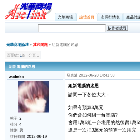
光華商場
論壇首頁
市調行情表
產品討
光華商場論壇
»
其它問題
» 組新電腦的迷思
回覆數:
1
篇 | 分頁 1
組新電腦的迷思
發表於 2012-06-20 14:41:58
wutimko
組新電腦的迷思
請問一下各位大大：
如果有預算3萬元
你們會如何組一台電腦?
帖子
2
會用1萬5組一台堪用的然後留1萬5
積分
4
還是一次把3萬元的預算一次用完
性別
男
註冊時間
2012-06-19