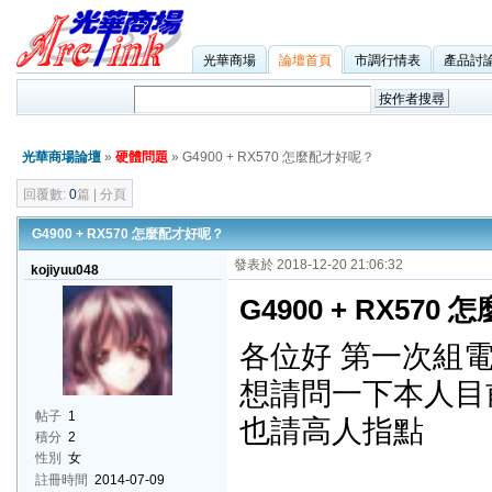
光華商場
論壇首頁
市調行情表
產品討
光華商場論壇
»
硬體問題
» G4900 + RX570 怎麼配才好呢？
回覆數:
0
篇 | 分頁
G4900 + RX570 怎麼配才好呢？
發表於 2018-12-20 21:06:32
kojiyuu048
G4900 + RX57
各位好 第一次組
想請問一下本人目
帖子
1
也請高人指點
積分
2
性別
女
註冊時間
2014-07-09