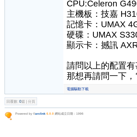
CPU:Celeron G49
主機板：技嘉 H310M
記憶卡：UMAX 4G 
硬碟：UMAX S3
顯示卡：撼訊 AXRX 
請問以上的配置有
那想再請問一下，電源
電腦驅動下載
回覆數:
0
篇 | 分頁
Powered by ©
arclink
6.0.0
網站成立日期：1996