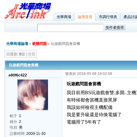
光華商場
論壇首頁
市調行情表
產品討
光華商場論壇
»
硬體問題
» 玩遊戲問題會當機
回覆數:
0
篇 | 分頁
玩遊戲問題會當機
發表於 2018-05-08 18:02:08
e80f6c422
玩遊戲問題會當機
我目前用BS玩遊戲會雙.多開..主
有時候都會當機直接黑屏
我該如何檢視主機配備
我是要升級還是待換電腦了
帖子
1
電腦用了5年有了
積分
2
性別
男
註冊時間
2009-11-30