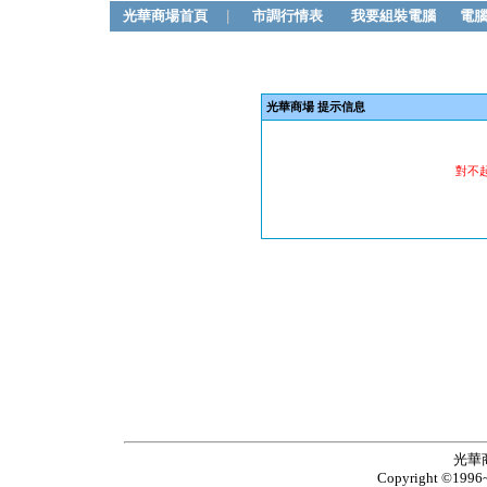
光華商場首頁
|
市調行情表
我要組裝電腦
電
光華商場 提示信息
對不
光華
Copyright ©1996~