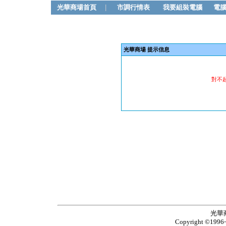
光華商場首頁
|
市調行情表
我要組裝電腦
電
光華商場 提示信息
對不
光華
Copyright ©1996~