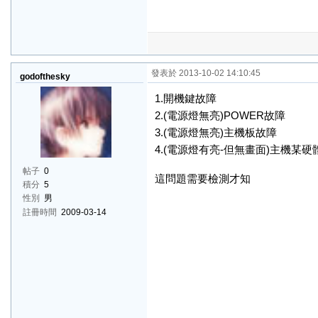
發表於 2013-10-02 14:10:45
godofthesky
1.開機鍵故障
2.(電源燈無亮)POWER故障
3.(電源燈無亮)主機板故障
4.(電源燈有亮-但無畫面)主機某硬
帖子
0
這問題需要檢測才知
積分
5
性別
男
註冊時間
2009-03-14