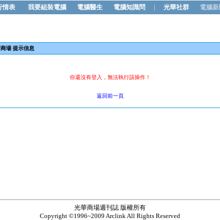
行情表
我要組裝電腦
電腦醫生
電腦知識問
|
光華社群
電腦新
商場 提示信息
你還沒有登入，無法執行該操作！
返回前一頁
光華商場週刊誌 版權所有
Copyright ©1996~2009 Arclink All Rights Reserved