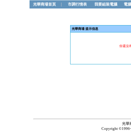
光華商場首頁
|
市調行情表
我要組裝電腦
電
光華商場 提示信息
你還沒
光華
Copyright ©1996~