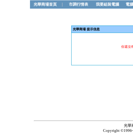
光華商場首頁
|
市調行情表
我要組裝電腦
電
光華商場 提示信息
你還沒
光華
Copyright ©1996~