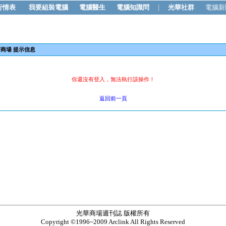
行情表
我要組裝電腦
電腦醫生
電腦知識問
|
光華社群
電腦新
商場 提示信息
你還沒有登入，無法執行該操作！
返回前一頁
光華商場週刊誌 版權所有
Copyright ©1996~2009 Arclink All Rights Reserved