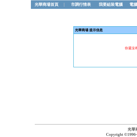
光華商場首頁
|
市調行情表
我要組裝電腦
電
光華商場 提示信息
你還沒
光華
Copyright ©1996~