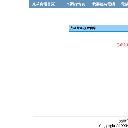
光華商場首頁
|
市調行情表
我要組裝電腦
電
光華商場 提示信息
你還沒
光華
Copyright ©1996~