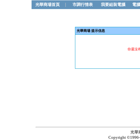
光華商場首頁
|
市調行情表
我要組裝電腦
電
光華商場 提示信息
你還沒
光華
Copyright ©1996~