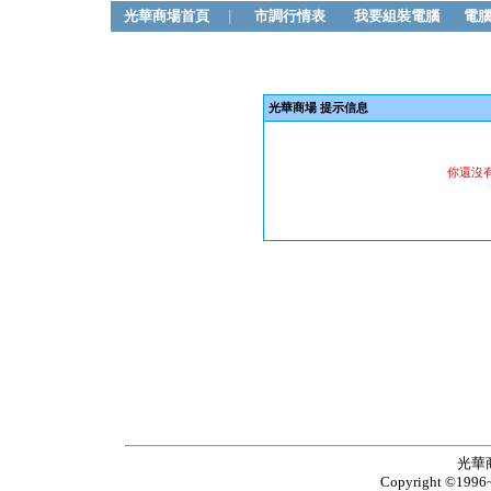
光華商場首頁
|
市調行情表
我要組裝電腦
電
光華商場 提示信息
你還沒
光華
Copyright ©1996~