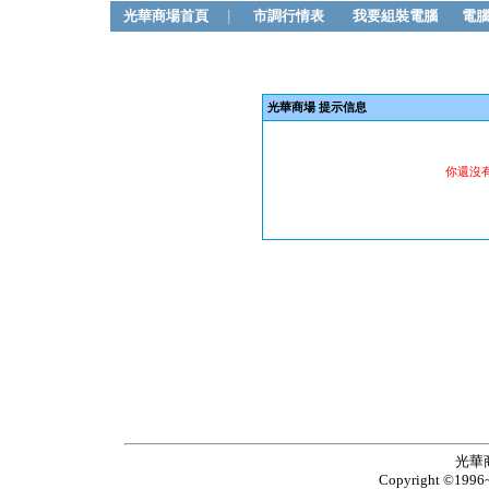
光華商場首頁
|
市調行情表
我要組裝電腦
電
光華商場 提示信息
你還沒
光華
Copyright ©1996~