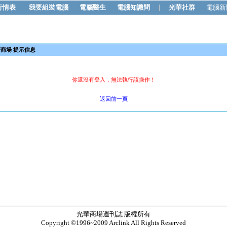
行情表
我要組裝電腦
電腦醫生
電腦知識問
|
光華社群
電腦新
商場 提示信息
你還沒有登入，無法執行該操作！
返回前一頁
光華商場週刊誌 版權所有
Copyright ©1996~2009 Arclink All Rights Reserved